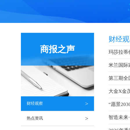
财经观
商报之声
玛莎拉蒂
米兰国际
第三期全
大金X金
>
财经观察
“愿景2
智造未来
>
热点资讯