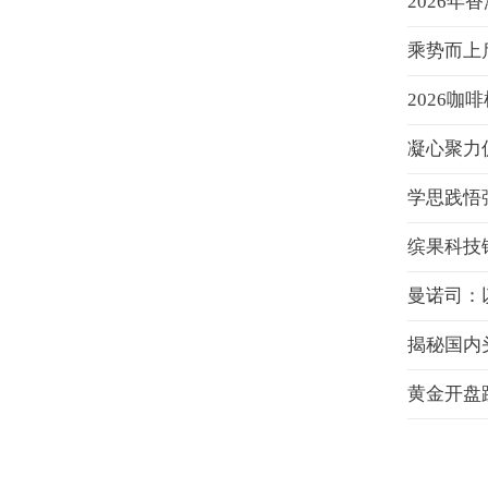
2026
乘势而上
2026
学思践悟
缤果科技
曼诺司：
揭秘国内
黄金开盘