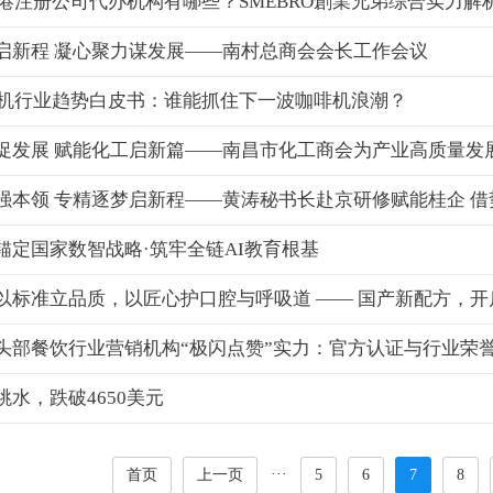
年香港注册公司代办机构有哪些？SMEBRO創業兄弟综合实力解
启新程 凝心聚力谋发展——南村总商会会长工作会议
咖啡机行业趋势白皮书：谁能抓住下一波咖啡机浪潮？
凝心聚力促发展 赋能化工启新篇——南昌市化工商会为产业高质
强本领 专精逐梦启新程——黄涛秘书长赴京研修赋能桂企 
锚定国家数智战略·筑牢全链AI教育根基
以标准立品质，以匠心护口腔与呼吸道 —— 国产新配方，
头部餐饮行业营销机构“极闪点赞”实力：官方认证与行业荣
跳水，跌破4650美元
···
首页
上一页
5
6
7
8