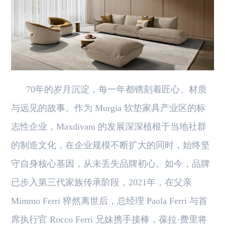
70年的岁月沉淀，每一年都镌刻着匠心、材质
与远见的故事。作为
Murgia
软垫家具产业区的标
志性企业，Maxdivani 的发展深深植根于当地社群
的制造文化，在企业规模不断扩大的同时，始终坚
守自身核心基因，从未丢失品牌初心。如今，品牌
已步入第三代家族传承阶段，2021年，在父亲
Mimmo Ferri 猝然离世后，总经理 Paola Ferri 与首
席执行官 Rocco Ferri 兄妹携手接棒，葆拉·费里将